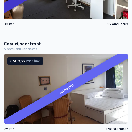
38 m²
15 augustus
Capucijnenstraat
Maastricht
Binnenstad
€ 809,33
/mnd
(incl)
verhuurd
25 m²
1 september