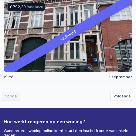
€ 792,29
/mnd
(incl)
verhuurd
19 m²
1 september
Vorige
Volgende
Hoe werkt reageren op een woning?
Wanneer een woning online komt, start een inschrijfronde van enkele
dagen.