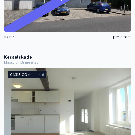
117 m²
per direct
Kesselskade
Maastricht
Binnenstad
€ 1.319,00
/mnd
(incl)