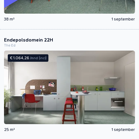
38 m²
1 september
Endepolsdomein 22H
The Ed
€ 1.064,26
/mnd
(incl)
25 m²
1 september