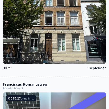
30 m²
1 september
Franciscus Romanusweg
Maastricht
Wyck
€ 895,27
/mnd
(incl)