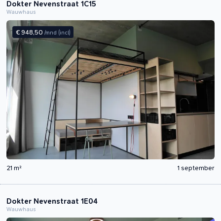
Dokter Nevenstraat 1C15
Wauwhaus
€ 948,50
/mnd
(incl)
21 m²
1 september
Dokter Nevenstraat 1E04
Wauwhaus