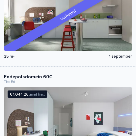
verhuurd
25 m²
1 september
Endepolsdomein 60C
The Ed
€ 1.044,26
/mnd
(incl)