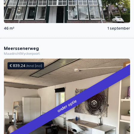
46 m²
1 september
Meerssenerweg
Maastricht
Wyckerpoort
€ 839,24
/mnd
(incl)
onder optie