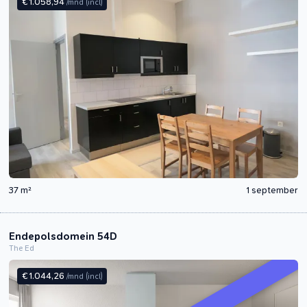
€ 1.058,94
/mnd
(incl)
37 m²
1 september
Endepolsdomein 54D
The Ed
€ 1.044,26
/mnd
(incl)