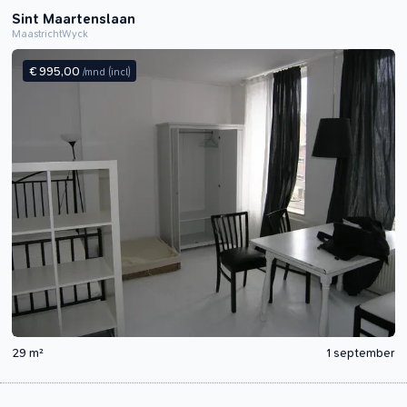
Sint Maartenslaan
Maastricht
Wyck
€ 995,00
/mnd
(incl)
29 m²
1 september