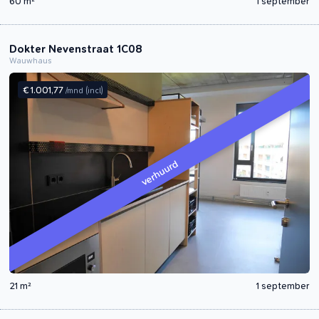
60 m²
1 september
Dokter Nevenstraat 1C08
Wauwhaus
€ 1.001,77
/mnd
(incl)
verhuurd
21 m²
1 september