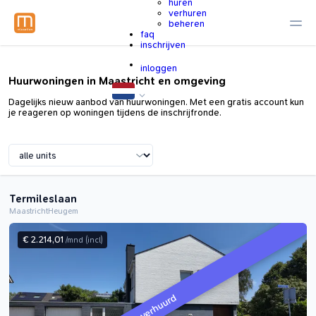
huren
verhuren
beheren
faq
inschrijven
inloggen
Huurwoningen in Maastricht en omgeving
Dagelijks nieuw aanbod van huurwoningen. Met een gratis account kun
je reageren op woningen tijdens de inschrijfronde.
Termileslaan
Maastricht
Heugem
€ 2.214,01
/mnd
(incl)
verhuurd