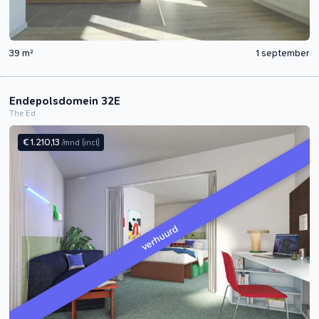
39 m²
1 september
Endepolsdomein 32E
The Ed
€ 1.210,13
/mnd
(incl)
verhuurd