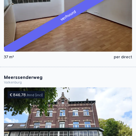
verhuurd
37 m²
per direct
Meerssenderweg
Valkenburg
€ 846,78
/mnd
(incl)