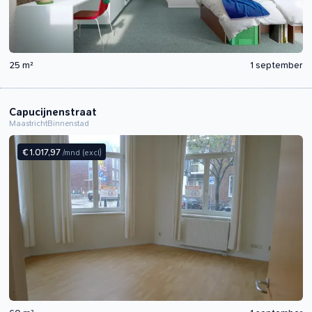
25 m²
1 september
Capucijnenstraat
Maastricht
Binnenstad
€ 1.017,97
/mnd
(excl)