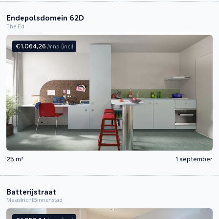
Endepolsdomein 62D
The Ed
€ 1.064,26
/mnd
(incl)
25 m²
1 september
Batterijstraat
Maastricht
Binnenstad