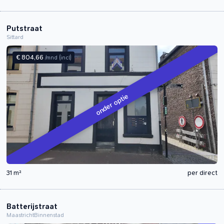
Putstraat
Sittard
€ 804,66
/mnd
(incl)
onder optie
31 m²
per direct
Batterijstraat
Maastricht
Binnenstad