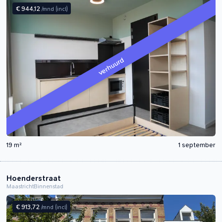
€ 944,12
/mnd
(incl)
verhuurd
19 m²
1 september
Hoenderstraat
Maastricht
Binnenstad
€ 913,72
/mnd
(incl)