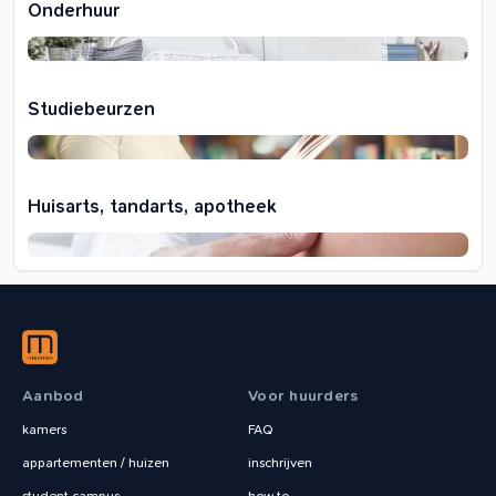
Onderhuur
Studiebeurzen
Huisarts, tandarts, apotheek
Aanbod
Voor huurders
kamers
FAQ
appartementen / huizen
inschrijven