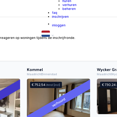
huren
verhuren
beheren
faq
inschrijven
inloggen
reageren op woningen tijdens de inschrijfronde.
Kommel
Wycker Gr
Maastricht
Binnenstad
Maastricht
Wy
€ 752,54
€ 730,24
/mnd
(incl)
verhuurd