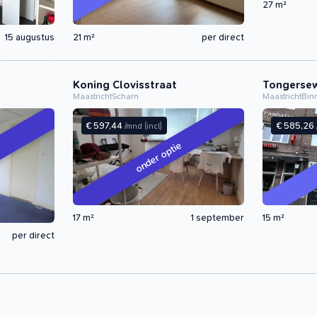
27 m²
15 augustus
21 m²
per direct
Koning Clovisstraat
Tongerse
Maastricht
Scharn
Maastricht
Bin
€ 597,44
€ 585,26
/mnd
(incl)
onder optie
17 m²
1 september
15 m²
per direct