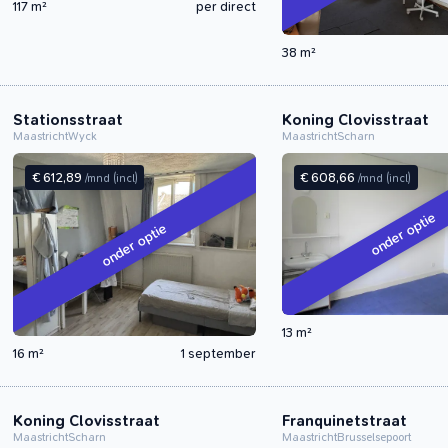
117 m²
per direct
38 m²
Stationsstraat
Koning Clovisstraat
Maastricht
Wyck
Maastricht
Scharn
€ 612,89
€ 608,66
/mnd
(incl)
/mnd
(incl)
onder optie
onder optie
13 m²
16 m²
1 september
Koning Clovisstraat
Franquinetstraat
Maastricht
Scharn
Maastricht
Brusselsepoort