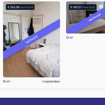
€ 563,86
€ 481,57
/mnd
(incl)
/mnd
(incl)
verhuurd
verhuurd
12 m²
15 m²
1 september