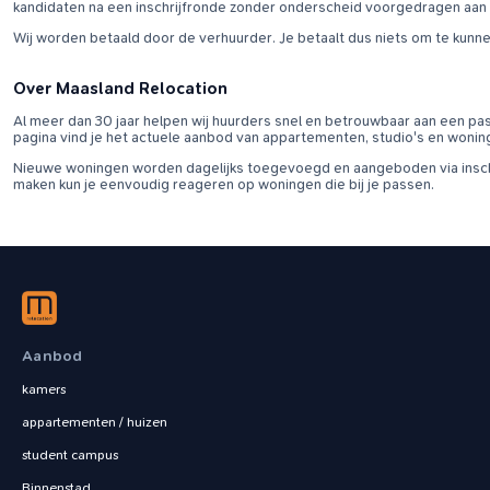
kandidaten na een inschrijfronde zonder onderscheid voorgedragen aan
Wij worden betaald door de verhuurder. Je betaalt dus niets om te kunn
Over Maasland Relocation
Al meer dan 30 jaar helpen wij huurders snel en betrouwbaar aan een pa
pagina vind je het actuele aanbod van appartementen, studio's en wonin
Nieuwe woningen worden dagelijks toegevoegd en aangeboden via inschr
maken kun je eenvoudig reageren op woningen die bij je passen.
Aanbod
kamers
appartementen / huizen
student campus
Binnenstad