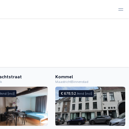
achtstraat
Kommel
ck
Maastricht
Binnenstad
€ 678,52
/mnd
(incl)
/mnd
(incl)