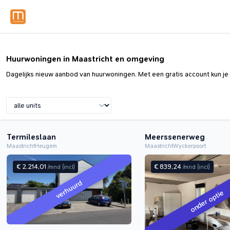
Huurwoningen in Maastricht en omgeving
Dagelijks nieuw aanbod van huurwoningen. Met een gratis account kun je 
Termileslaan
Meerssenerweg
Maastricht
Heugem
Maastricht
Wyckerpoort
€ 2.214,01
€ 839,24
/mnd
(incl)
/mnd
(incl)
verhuurd
onder optie