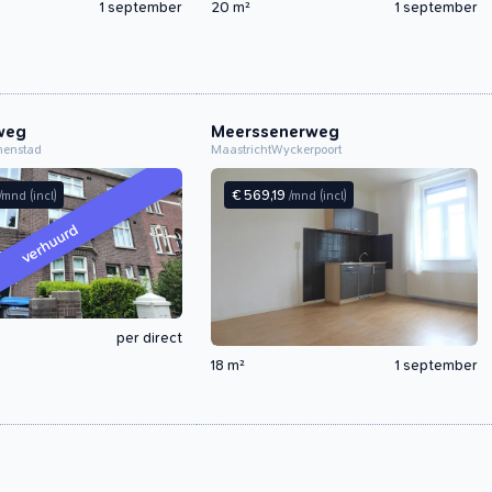
1 september
20 m²
1 september
weg
Meerssenerweg
nenstad
Maastricht
Wyckerpoort
€ 569,19
/mnd
(incl)
/mnd
(incl)
verhuurd
per direct
18 m²
1 september