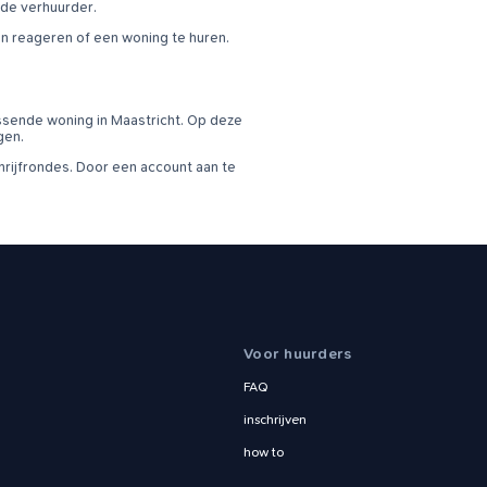
 de verhuurder.
en reageren of een woning te huren.
ssende woning in Maastricht. Op deze
gen.
ijfrondes. Door een account aan te
Voor huurders
FAQ
inschrijven
how to