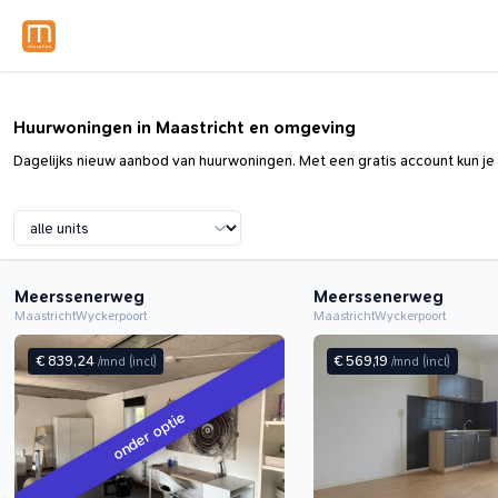
Huurwoningen in Maastricht en omgeving
Dagelijks nieuw aanbod van huurwoningen. Met een gratis account kun je 
Meerssenerweg
Meerssenerweg
Maastricht
Wyckerpoort
Maastricht
Wyckerpoort
€ 839,24
€ 569,19
/mnd
(incl)
/mnd
(incl)
onder optie