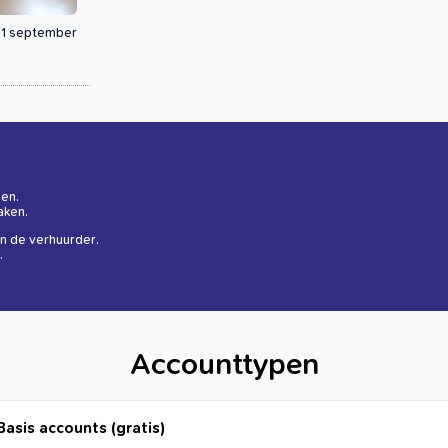
1 september
gen.
aken.
n de verhuurder.
.
Accounttypen
Basis accounts (gratis)