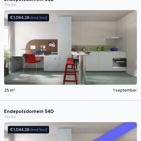
The Ed
€ 1.064,26
/mnd
(incl)
25 m²
1 september
Endepolsdomein 54D
The Ed
€ 1.044,26
/mnd
(incl)