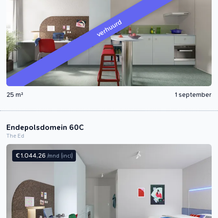
verhuurd
25 m²
1 september
Endepolsdomein 60C
The Ed
€ 1.044,26
/mnd
(incl)