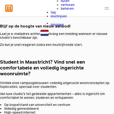
huren
verhuren
beheren
faq
inschrijven
inloggen
Blijf op de hoogte van nieuw aanbod!
Laat je e-mailadres achter en ontvang een melding wanneer er nieuwe
studio's beschikbaar zijn.
Zo kun je snel reageren zodra een inschrijfronde start.
Student in Maastricht? Vind snel een
comfortabele en volledig ingerichte
woonruimte?
Ontdek onze campusgebouwen: volledig uitgeruste woonconcepten op
toplocaties, speciaal voor studenten.
Van luxe studio's tot gedeelde appartementen – alles is ingericht om
comfortabel te wonen, studeren en ontspannen.
Op loopafstand van universiteit en centrum
Volledig gemeubileerd
High-speed internet