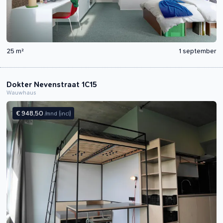
25 m²
1 september
Dokter Nevenstraat 1C15
Wauwhaus
€ 948,50
/mnd
(incl)