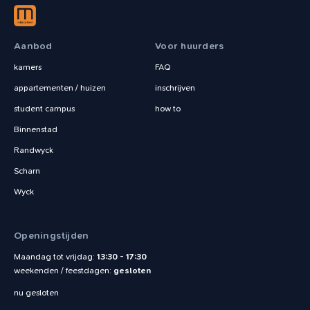
Aanbod
Voor huurders
kamers
FAQ
appartementen / huizen
inschrijven
student campus
how to
Binnenstad
Randwyck
Scharn
Wyck
Openingstijden
Maandag tot vrijdag:
13:30 - 17:30
weekenden / feestdagen:
gesloten
nu gesloten