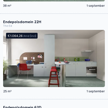
38 m²
1 september
Endepolsdomein 22H
The Ed
€ 1.064,26
/mnd
(incl)
25 m²
1 september
Endepolsdomein 62D